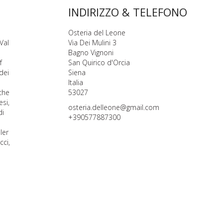
INDIRIZZO & TELEFONO
Osteria del Leone
Val
Via Dei Mulini 3
Bagno Vignoni
f
San Quirico d'Orcia
dei
Siena
Italia
iche
53027
esi,
osteria.delleone@gmail.com
di
+390577887300
ler
cci,